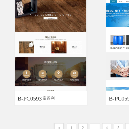
B-PC0593
B-PC05
富得利
«
1
2
...
4
5