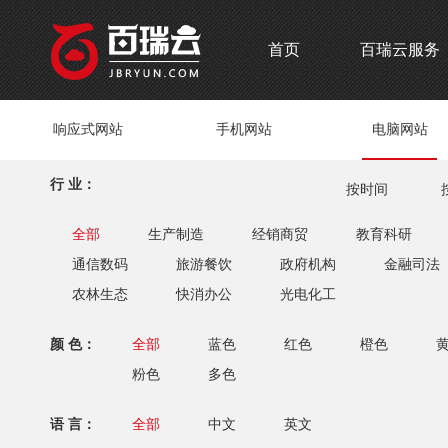
首页
百瑞云服务
响应式网站
手机网站
电脑网站
行 业：
按时间
全部
生产制造
经销商贸
教育科研
通信数码
旅游餐饮
政府机构
金融司法
农林生态
快消办公
光电化工
颜 色：
全部
蓝色
红色
橙色
粉色
多色
语 言：
全部
中文
英文