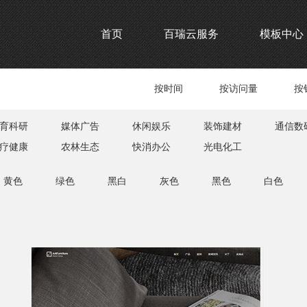
首页
百瑞云服务
模板中心
按时间
按访问量
按
育科研
媒体广告
休闲娱乐
装饰建材
通信数
疗健康
农林生态
快消办公
光电化工
黄色
绿色
黑白
灰色
黑色
白色