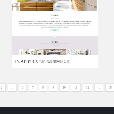
D-A0923
大气简洁装修网站页面
2
...
6
7
8
9
10
11
12
...
58