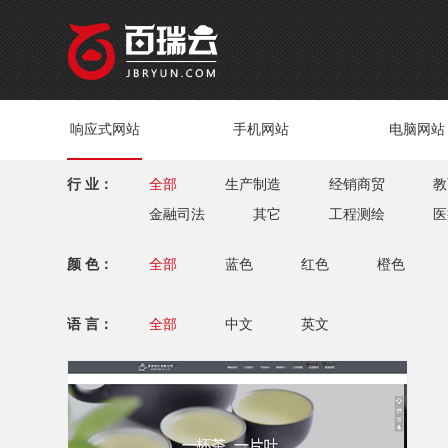
响应式网站
手机网站
电脑网站
行 业：
全部
生产制造
经销商贸
教
金融司法
其它
工程测绘
医
颜 色：
全部
蓝色
红色
橙色
语 言：
全部
中文
英文